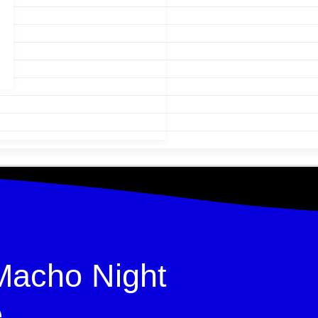
Macho Night
е