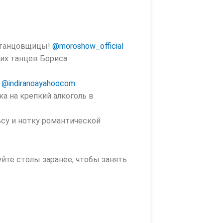
е танцовщицы!
@moroshow_official
их танцев Бориса
а
@indiranoayahoocom
ка на крепкий алкоголь в
ьсу и нотку романтической
йте столы заранее, чтобы занять