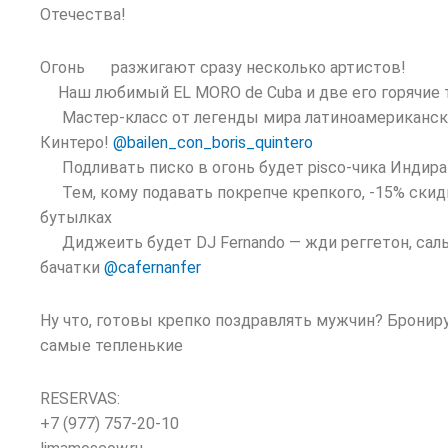
Отечества!
Огонь
разжигают сразу несколько артистов!
Наш любимый EL MORO de Cuba и две его горячи
Мастер-класс от легенды мира латиноамериканск
Кинтеро!
@bailen_con_boris_quintero
Подливать писко в огонь будет pisco-чика Индир
Тем, кому подавать покрепче крепкого, -15% скид
бутылках
Диджеить будет DJ Fernando — жди реггетон, сал
бачатки
@cafernanfer
Ну что, готовы крепко поздравлять мужчин? Брониру
самые тепленькие
RESERVAS:
+7 (977) 757-20-10