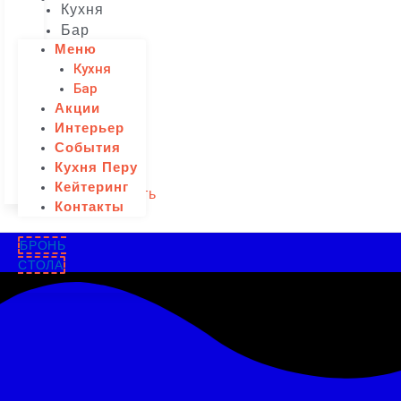
Кухня
Бар
Меню
Акции
Кухня
Интерьер
Бар
События
Акции
Кухня
Интерьер
Перу
События
Кейтеринг
Кухня Перу
Контакты
Кейтеринг
Забронировать
Контакты
БРОНЬ
СТОЛА