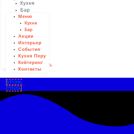
Кухня
Бар
Меню
Акции
Кухня
Интерьер
Бар
События
Акции
Кухня
Интерьер
Перу
События
Кейтеринг
Кухня Перу
Контакты
Кейтеринг
Забронировать
Контакты
БРОНЬ
СТОЛА