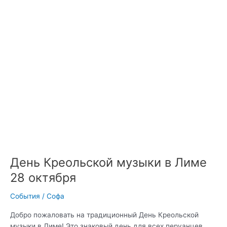
октября
День Креольской музыки в Лиме
28 октября
События
/
Софа
Добро пожаловать на традиционный День Креольской
музыки в Лиме! Это знаковый день для всех перуанцев,