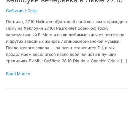
События
/
Софа
Пятница, 27.10 HalloweenДоставай свой костюм и приходи в
Лиму на Хеллоуин 27.10! Разгоняет осеннюю тоску
харизматичный El Moro и наши любимые хиты из реггетона
и других заводных жанров латиноамериканской музыки.
После живого вокала — за пульт становится DJ, и мы
продолжаем веселиться назло всей нечисти в лучших
традициях ЛИМЫ! Суббота 28.10 Día de la Canción Criolla […]
Read More »
День
Креольской
музыки
в
Лиме
28