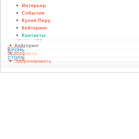
Интерьер
Бар
События
Акции
Кухня Перу
Интерьер
Кейтеринг
События
Контакты
Кухня Перу
Кейтеринг
БРОНЬ
Контакты
СТОЛА
Забронировать