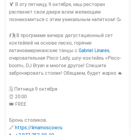
🍹 В эту пятницу, 9 октября, наш ресторан
распахнет свои двери всем желающим
познакомиться с этим уникальным напитком! 🥳
💃🕺В программе вечера: дегустационный сет
коктейлей на основе писко, горячие
латиноамериканские танцы с
Gabriel Linares
,
очаровательная Pisco Lady, шоу-коктейль «Pisco-
boom», DJ Bryan и многое другое! Спешите
забронировать столик! Обещаем, будет жарко 🔥
🗓 Пятница 9 октября
⏰ 20:00
🎟 FREE
Бронь столиков:
🔗
https://limamoscow.ru