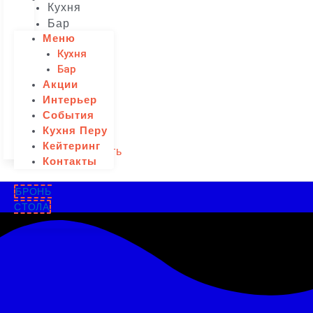
Кухня
Бар
Меню
Акции
Кухня
Интерьер
Бар
События
Акции
Кухня
Интерьер
Перу
События
Кейтеринг
Кухня Перу
Контакты
Кейтеринг
Забронировать
Контакты
БРОНЬ
СТОЛА